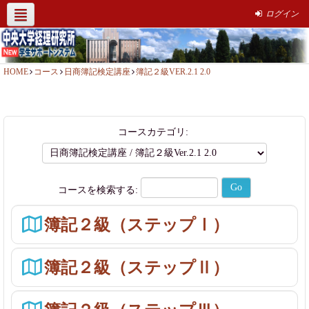
ログイン
経理研究所HP
社会人簿記講座
サポート情報
お問い合わせ
HOME
コース
日商簿記検定講座
簿記２級VER.2.1 2.0
コースカテゴリ:
コースを検索する:
簿記２級（ステップⅠ）
簿記２級（ステップⅡ）