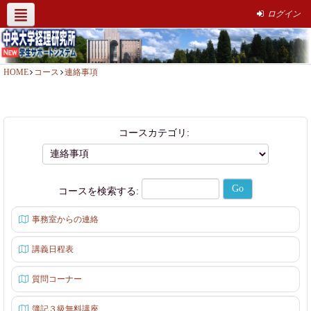
ログイン
経理研究所HP
社会人簿記講座
サポート情報
お問い合わせ
HOME
コース
連絡事項
コースカテゴリ:
コースを検索する:
事務室からの連絡
講義日程表
質問コーナー
簿記３級無料講座