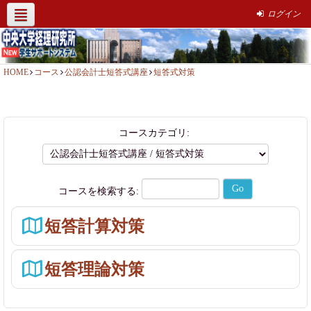
ログイン
経理研究所HP
社会人簿記講座
サポート情報
お問い合わせ
HOME
コース
公認会計士短答式講座
短答式対策
コースカテゴリ:
コースを検索する:
短答計算対策
短答理論対策