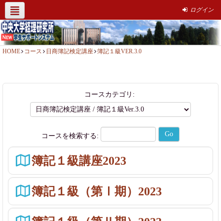
ログイン
経理研究所HP
社会人簿記講座
サポート情報
お問い合わせ
HOME
コース
日商簿記検定講座
簿記１級VER.3.0
コースカテゴリ:
コースを検索する:
簿記１級講座2023
簿記１級（第Ⅰ期）2023