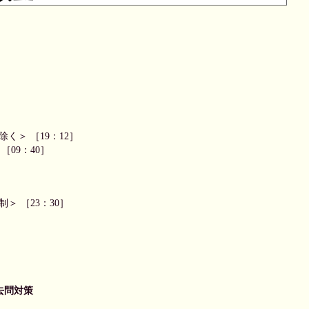
く＞ ［19：12］
09：40］
＞ ［23：30］
去問対策