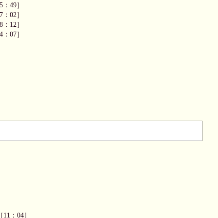
5：49］
7：02］
8：12］
4：07］
［11：04］