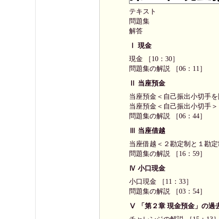
テキスト
問題集
解答
Ⅰ 現金
現金 ［10：30］
問題集の解説 ［06：11］
Ⅱ 当座預金
当座預金＜自己振出小切手を除
当座預金＜自己振出小切手＞ ［
問題集の解説 ［06：44］
Ⅲ 当座借越
当座借越＜２勘定制と１勘定制
問題集の解説 ［16：59］
Ⅳ 小口現金
小口現金 ［11：33］
問題集の解説 ［03：54］
Ⅴ 「第２章 現金預金」の過