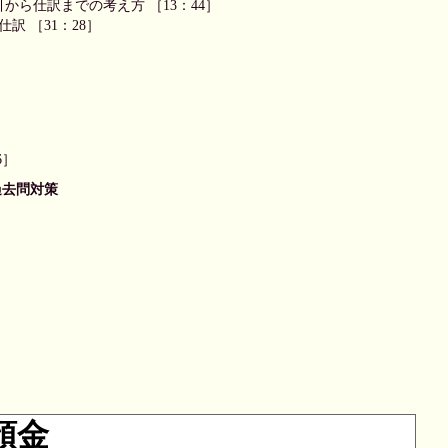
から仕訳までの考え方 ［13：44］
訳 ［31：28］
6］
過去問対策
］
預金