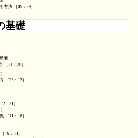
書
方法 ［05：59］
の基礎
照表
［21：28］
7］
 ［23：13］
2：31］
2］
 ［11：18］
19：38］