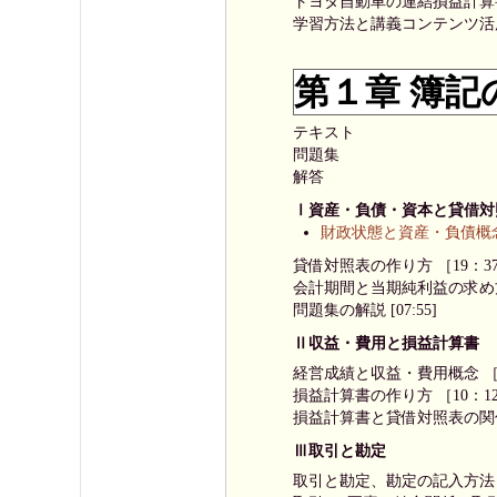
トヨタ自動車の連結損益計算
学習方法と講義コンテンツ活用
第１章 簿記
テキスト
問題集
解答
Ⅰ資産・負債・資本と貸借対
財政状態と資産・負債概念 
貸借対照表の作り方 ［19：3
会計期間と当期純利益の求め方
問題集の解説 [07:55]
Ⅱ収益・費用と損益計算書
経営成績と収益・費用概念 ［2
損益計算書の作り方 ［10：1
損益計算書と貸借対照表の関係
Ⅲ取引と勘定
取引と勘定、勘定の記入方法 ［