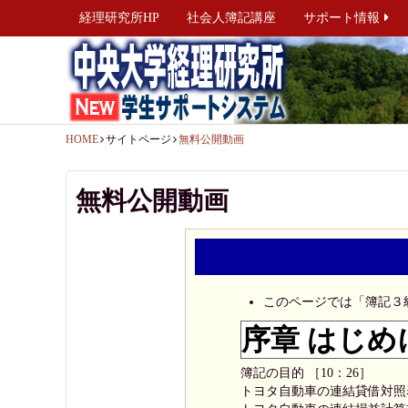
経理研究所HP
社会人簿記講座
サポート情報
HOME
サイトページ
無料公開動画
無料公開動画
このページでは「簿記３
序章 はじめ
簿記の目的 ［10：26］
トヨタ自動車の連結貸借対照