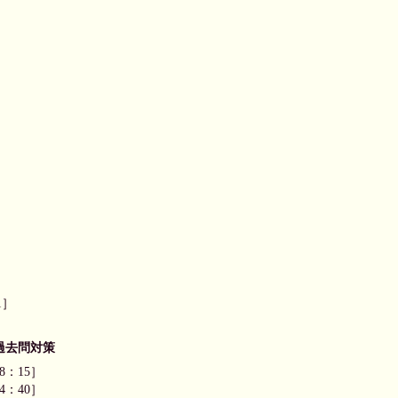
1］
過去問対策
8：15］
4：40］