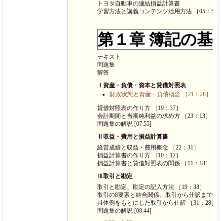
トヨタ自動車の連結損益計算書
学習方法と講義コンテンツ活用方法 ［05：59
第１章 簿記の基
テキスト
問題集
解答
Ⅰ資産・負債・資本と貸借対照表
財政状態と資産・負債概念 ［21：28］
貸借対照表の作り方 ［19：37］
会計期間と当期純利益の求め方 ［23：13］
問題集の解説 [07:55]
Ⅱ収益・費用と損益計算書
経営成績と収益・費用概念 ［22：31］
損益計算書の作り方 ［10：12］
損益計算書と貸借対照表の関係 ［11：18］
Ⅲ取引と勘定
取引と勘定、勘定の記入方法 ［19：38］
取引の8要素と結合関係、取引から仕訳までの考え
具体例をもとにした取引から仕訳 ［31：28］
問題集の解説 [08:44]