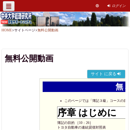
ログイン
経理研究所HP
社会人簿記講座
サポート情報
お問い合わせ
HOME
サイトページ
無料公開動画
無料公開動画
サイト に戻る
無
このページでは「簿記３級」コースの目
序章 はじめに
簿記の目的 ［10：26］
トヨタ自動車の連結貸借対照表