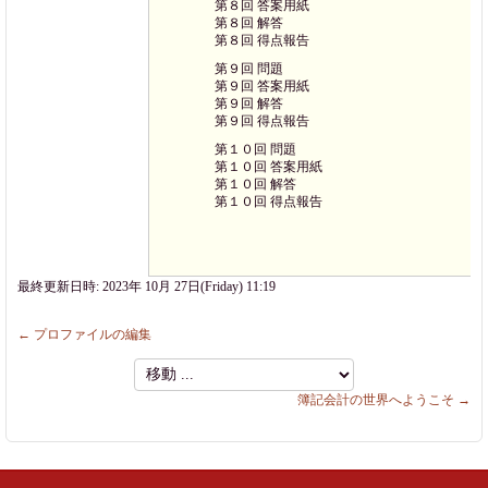
第８回 答案用紙
第８回 解答
第８回 得点報告
第９回 問題
第９回 答案用紙
第９回 解答
第９回 得点報告
第１０回 問題
第１０回 答案用紙
第１０回 解答
第１０回 得点報告
最終更新日時: 2023年 10月 27日(Friday) 11:19
← プロファイルの編集
移
動
簿記会計の世界へようこそ →
...