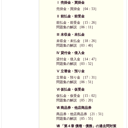
Ⅰ 売掛金・買掛金
売掛金・買掛金 ［04：53］
Ⅱ 前払金・前受金
前払金・前受金 ［15：26］
問題集の解説 ［06：11］
Ⅲ 未収金・未払金
未収金・未払金 ［18：26］
問題集の解説 ［03：40］
Ⅳ 貸付金・借入金
貸付金・借入金 ［14：47］
問題集の解説 ［03：52］
Ⅴ 立替金・預り金
立替金・預り金 ［17：31］
問題集の解説 ［06：51］
Ⅵ 仮払金・仮受金
仮払金・仮受金 ［15：02］
問題集の解説 ［05：20］
Ⅶ 商品券・他店商品券
商品券・他店商品券 ［21：51］
問題集の解説 ［05：55］
Ⅷ 「第４章 債権・債務」の過去問対策