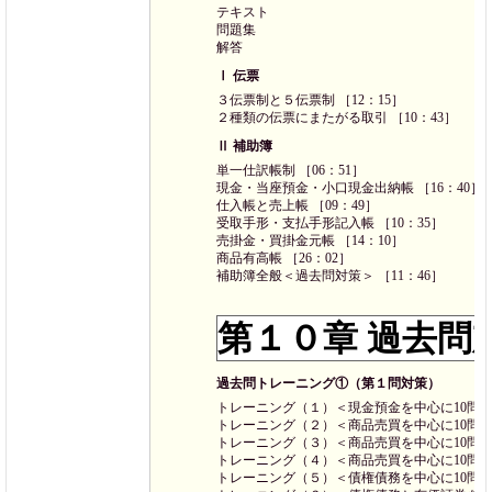
テキスト
問題集
解答
Ⅰ 伝票
３伝票制と５伝票制 ［12：15］
２種類の伝票にまたがる取引 ［10：43］
Ⅱ 補助簿
単一仕訳帳制 ［06：51］
現金・当座預金・小口現金出納帳 ［16：40］
仕入帳と売上帳 ［09：49］
受取手形・支払手形記入帳 ［10：35］
売掛金・買掛金元帳 ［14：10］
商品有高帳 ［26：02］
補助簿全般＜過去問対策＞ ［11：46］
第１０章 過去問
過去問トレーニング①（第１問対策）
トレーニング（１）＜現金預金を中心に10問
トレーニング（２）＜商品売買を中心に10問
トレーニング（３）＜商品売買を中心に10問
トレーニング（４）＜商品売買を中心に10問
トレーニング（５）＜債権債務を中心に10問