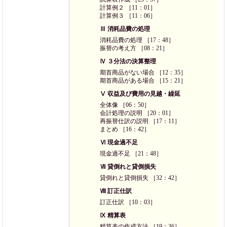
計算例２ ［11：01］
計算例３ ［11：06］
Ⅲ 消耗品費の処理
消耗品費の処理 ［17：48］
振替の考え方 ［08：21］
Ⅳ ３分法の決算整理
期首商品がない場合 ［12：35］
期首商品がある場合 ［15：21］
Ⅴ 収益及び費用の見越・繰延
全体像 ［06：50］
会計処理の説明 ［20：01］
再振替仕訳の説明 ［17：11］
まとめ ［16：42］
Ⅵ 現金過不足
現金過不足 ［21：48］
Ⅶ 貸倒れと貸倒損失
貸倒れと貸倒損失 ［32：42］
Ⅷ 訂正仕訳
訂正仕訳 ［10：03］
Ⅸ 精算表
精算表の作成方法 ［19：36］