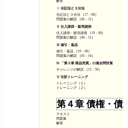
解答
Ⅰ 分記法と３分法
分記法と３分法 ［17：00］
問題集の解説 ［06：31］
Ⅱ 仕入諸掛・販売諸掛
仕入諸掛・販売諸係 ［19：08］
問題集の解説 ［08：51］
Ⅲ 値引・返品
値引・返品 ［19：09］
問題集の解説 ［05：16］
Ⅳ 「第３章 商品売買」の過去問対策
チャレンジの解説 ［13：59］
Ⅴ 仕訳トレーニング
トレーニング（１）
トレーニング（２）
第４章 債権・債
テキスト
問題集
解答