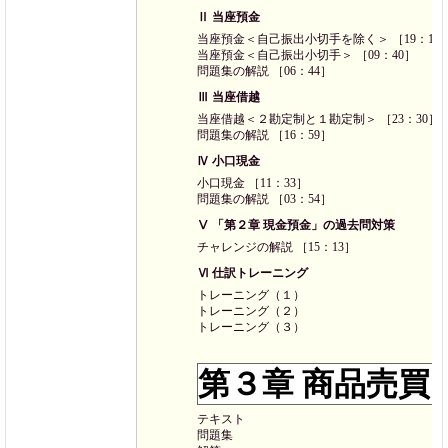
Ⅱ 当座預金
当座預金＜自己振出小切手を除く＞ ［19：12
当座預金＜自己振出小切手＞ ［09：40］
問題集の解説 ［06：44］
Ⅲ 当座借越
当座借越＜２勘定制と１勘定制＞ ［23：30］
問題集の解説 ［16：59］
Ⅳ 小口現金
小口現金 ［11：33］
問題集の解説 ［03：54］
Ⅴ 「第２章 現金預金」の過去問対策
チャレンジの解説 ［15：13］
Ⅵ 仕訳トレーニング
トレーニング（１）
トレーニング（２）
トレーニング（３）
第３章 商品売買
テキスト
問題集