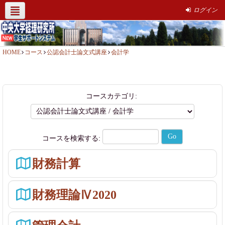
ログイン
経理研究所HP
社会人簿記講座
サポート情報
お問い合わせ
HOME
コース
公認会計士論文式講座
会計学
コースカテゴリ:
コースを検索する:
財務計算
財務理論Ⅳ2020