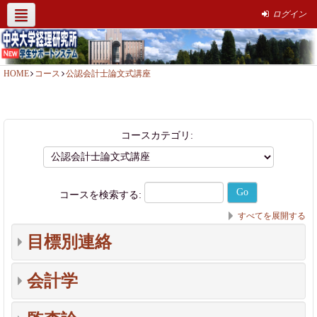
ログイン
経理研究所HP
社会人簿記講座
サポート情報
お問い合わせ
HOME
コース
公認会計士論文式講座
コースカテゴリ:
コースを検索する:
すべてを展開する
目標別連絡
会計学