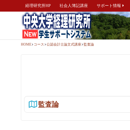
経理研究所HP
社会人簿記講座
サポート情報
HOME
コース
公認会計士論文式講座
監査論
監査論