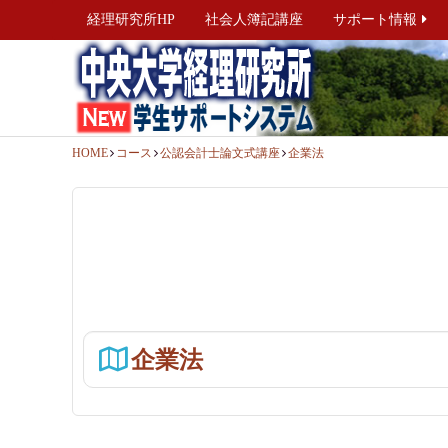
経理研究所HP
社会人簿記講座
サポート情報
HOME
コース
公認会計士論文式講座
企業法
企業法